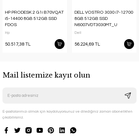
HP PRODESK 2 G1i B70VQAT
DELL VOSTRO 3030 i7-12700
i5-14400 8GB 512GB SSD
8GB 512GB SSD
FDOS
N6007VDT3030MT_U
Hp
Dell
50.517,38 TL
56.224,69 TL
Mail listemize kayıt olun
E-postalarımızı almak için kaydoluyorsunuz ve dilediğiniz zaman abonelikten
çıkabilirsiniz.