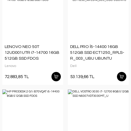
LENOVO NEO 50T
DELL PRO İ5-14400 16GB
12UD001UTR i7-14700 16GB
512GB SSD ECT1250_RPLS-
512GB SSD FDOS
R_003_UBU UBUNTU
Lenovo
Dell
72.883,85 TL
53.139,66 TL