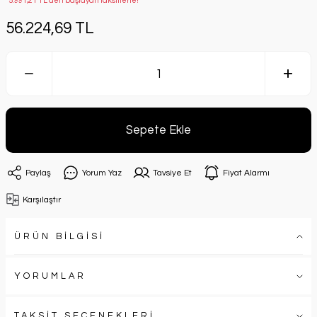
*5.991,21 TL den başlayan taksitlerle!
56.224,69 TL
Sepete Ekle
Paylaş
Yorum Yaz
Tavsiye Et
Fiyat Alarmı
Karşılaştır
ÜRÜN BİLGİSİ
YORUMLAR
TAKSİT SEÇENEKLERİ