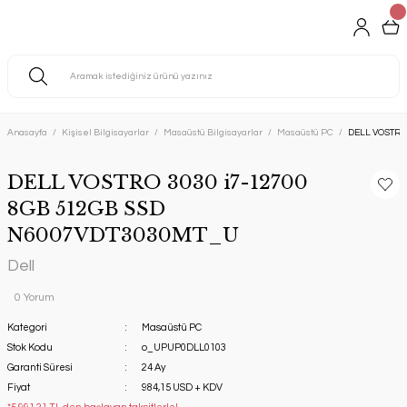
Anasayfa
Kişisel Bilgisayarlar
Masaüstü Bilgisayarlar
Masaüstü PC
DELL VOSTRO
DELL VOSTRO 3030 i7-12700
8GB 512GB SSD
N6007VDT3030MT_U
Dell
0 Yorum
Kategori
Masaüstü PC
Stok Kodu
o_UPUP0DLL0103
Garanti Süresi
24 Ay
Fiyat
984,15 USD + KDV