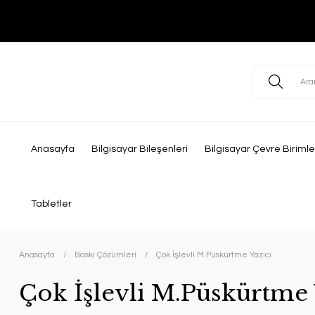
Anasayfa
Bilgisayar Bileşenleri
Bilgisayar Çevre Birimle
Tabletler
Anasayfa
Baskı Çözümleri
Çok İşlevli M.Püskürtme Yazıcı
Çok İşlevli M.Püskürtme 