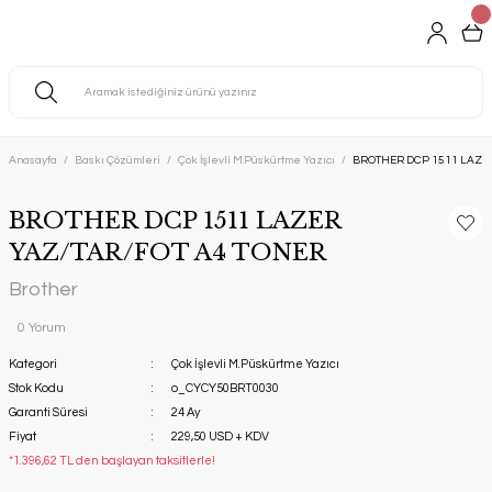
Anasayfa
Baskı Çözümleri
Çok İşlevli M.Püskürtme Yazıcı
BROTHER DCP 1511 LAZER
BROTHER DCP 1511 LAZER
YAZ/TAR/FOT A4 TONER
Brother
0 Yorum
Kategori
Çok İşlevli M.Püskürtme Yazıcı
Stok Kodu
o_CYCY50BRT0030
Garanti Süresi
24 Ay
Fiyat
229,50 USD + KDV
*1.396,62 TL den başlayan taksitlerle!