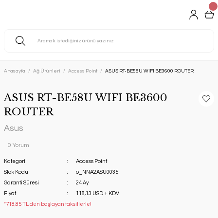
Anasayfa
Ağ Ürünleri
Access Point
ASUS RT-BE58U WIFI BE3600 ROUTER
ASUS RT-BE58U WIFI BE3600
ROUTER
Asus
0 Yorum
Kategori
Access Point
Stok Kodu
o_NNA2ASU0035
Garanti Süresi
24 Ay
Fiyat
118,13 USD + KDV
*718,85 TL den başlayan taksitlerle!