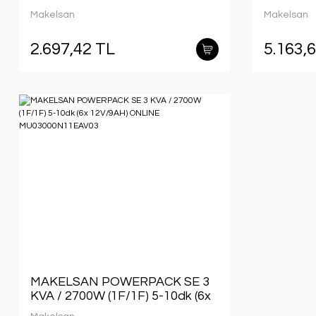
MU0120
Makelsan
Makelsan
2.697,42 TL
5.163,
MAKELSAN POWERPACK SE 3
KVA / 2700W (1F/1F) 5-10dk (6x
12V/9AH) ONLINE