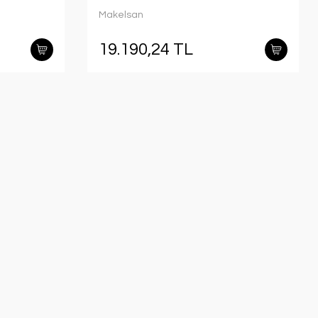
12V/7AH) ONLINE
Makelsan
MU03000N11EAV04
19.190,24 TL