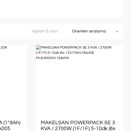
Toplam 5 ürün
 (1*9Ah)
MAKELSAN POWERPACK SE 3
A005
KVA / 2700W (1F/1F) 5-10dk (6x