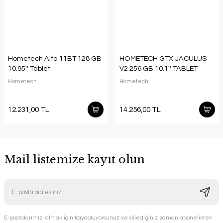
Hometech Alfa 11BT 128 GB
HOMETECH GTX JACULUS
10.95'' Tablet
V2 256 GB 10.1'' TABLET
Hometech
Hometech
12.231,00 TL
14.256,00 TL
Mail listemize kayıt olun
E-postalarımızı almak için kaydoluyorsunuz ve dilediğiniz zaman abonelikten