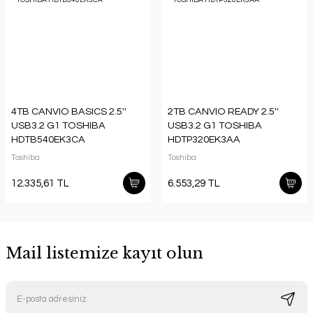
4TB CANVIO BASICS 2.5''
2TB CANVIO READY 2.5''
USB3.2 G1 TOSHIBA
USB3.2 G1 TOSHIBA
HDTB540EK3CA
HDTP320EK3AA
Toshiba
Toshiba
12.335,61 TL
6.553,29 TL
Mail listemize kayıt olun