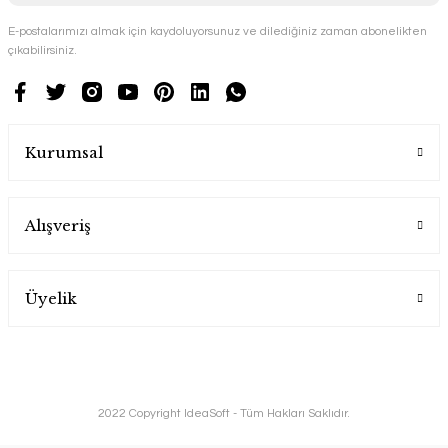
E-postalarımızı almak için kaydoluyorsunuz ve dilediğiniz zaman abonelikten
çıkabilirsiniz.
Kurumsal
Alışveriş
Üyelik
2022 Copyright IdeaSoft - Tüm Hakları Saklıdır.