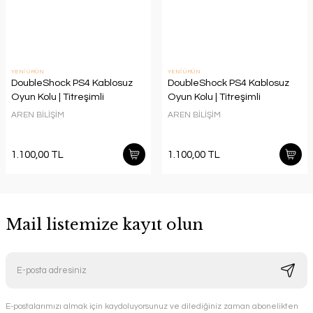
YENİ ÜRÜN
YENİ ÜRÜN
DoubleShock PS4 Kablosuz
DoubleShock PS4 Kablosuz
Oyun Kolu | Titreşimli
Oyun Kolu | Titreşimli
AREN BİLİŞİM
AREN BİLİŞİM
1.100,00 TL
1.100,00 TL
Mail listemize kayıt olun
E-postalarımızı almak için kaydoluyorsunuz ve dilediğiniz zaman abonelikten