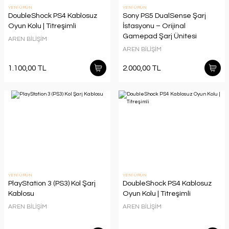
YENİ ÜRÜN
YENİ ÜRÜN
DoubleShock PS4 Kablosuz
Sony PS5 DualSense Şarj
Oyun Kolu | Titreşimli
İstasyonu – Orijinal
Gamepad Şarj Ünitesi
AREN BİLİŞİM
AREN BİLİŞİM
1.100,00 TL
2.000,00 TL
YENİ ÜRÜN
YENİ ÜRÜN
PlayStation 3 (PS3) Kol Şarj
DoubleShock PS4 Kablosuz
Kablosu
Oyun Kolu | Titreşimli
AREN BİLİŞİM
AREN BİLİŞİM