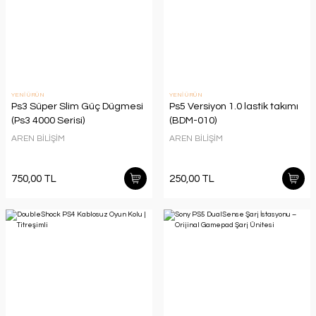
YENİ ÜRÜN
YENİ ÜRÜN
Ps3 Süper Slim Güç Dügmesi
Ps5 Versiyon 1.0 lastik takımı
(Ps3 4000 Serisi)
(BDM-010)
AREN BİLİŞİM
AREN BİLİŞİM
750,00 TL
250,00 TL