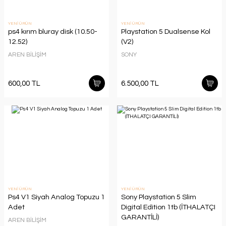
YENİ ÜRÜN
YENİ ÜRÜN
ps4 kırım bluray disk (10.50-
Playstation 5 Dualsense Kol
12.52)
(V2)
AREN BİLİŞİM
SONY
600,00 TL
6.500,00 TL
YENİ ÜRÜN
YENİ ÜRÜN
Ps4 V1 Siyah Analog Topuzu 1
Sony Playstation 5 Slim
Adet
Digital Edition 1tb (İTHALATÇI
GARANTİLİ)
AREN BİLİŞİM