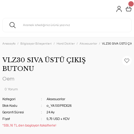
Anasayfa
Bilgisayar Bileşenleri
Hard Diskler
Aksesuarlar
VLZ30 SIVA ÜSTÜ ÇIK
VLZ30 SIVA ÜSTÜ ÇIKIŞ
BUTONU
Oem
0 Yorum
Kategori
Aksesuarlar
Stok Kodu
o_YA100PRD026
Garanti Süresi
24 Ay
Fiyat
9,79 USD + KDV
*559,16 TL den başlayan taksitlerle!