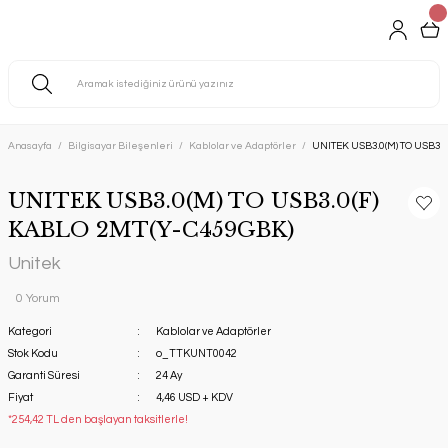
Anasayfa
Bilgisayar Bileşenleri
Kablolar ve Adaptörler
UNITEK USB3.0(M) TO USB3.
UNITEK USB3.0(M) TO USB3.0(F)
KABLO 2MT(Y-C459GBK)
Unitek
0 Yorum
Kategori
Kablolar ve Adaptörler
Stok Kodu
o_TTKUNT0042
Garanti Süresi
24 Ay
Fiyat
4,46 USD + KDV
*254,42 TL den başlayan taksitlerle!