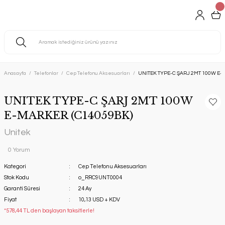
Anasayfa
Telefonlar
Cep Telefonu Aksesuarları
UNITEK TYPE-C ŞARJ 2MT 100W E-
UNITEK TYPE-C ŞARJ 2MT 100W
E-MARKER (C14059BK)
Unitek
0 Yorum
Kategori
Cep Telefonu Aksesuarları
Stok Kodu
o_RRC9UNT0004
Garanti Süresi
24 Ay
Fiyat
10,13 USD + KDV
*578,44 TL den başlayan taksitlerle!