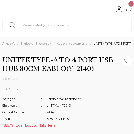
Anasayfa
Bilgisayar Bileşenleri
Kablolar ve Adaptörler
UNITEK TYPE-A TO 4 PORT 
UNITEK TYPE-A TO 4 PORT USB
HUB 80CM KABLO(Y-2140)
Unitek
0 Yorum
Kategori
Kablolar ve Adaptörler
Stok Kodu
o_TTKUNT0013
Garanti Süresi
24 Ay
Fiyat
6,75 USD + KDV
*385,49 TL den başlayan taksitlerle!