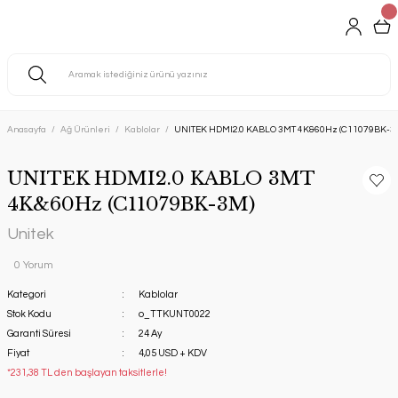
Anasayfa
Ağ Ürünleri
Kablolar
UNITEK HDMI2.0 KABLO 3MT 4K&60Hz (C11079BK-3
UNITEK HDMI2.0 KABLO 3MT
4K&60Hz (C11079BK-3M)
Unitek
0 Yorum
Kategori
Kablolar
Stok Kodu
o_TTKUNT0022
Garanti Süresi
24 Ay
Fiyat
4,05 USD + KDV
*231,38 TL den başlayan taksitlerle!