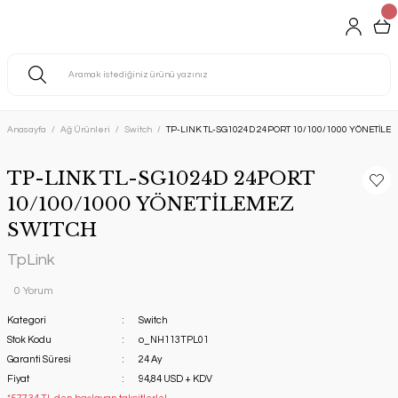
Anasayfa
Ağ Ürünleri
Switch
TP-LINK TL-SG1024D 24PORT 10/100/1000 YÖNETİLE
TP-LINK TL-SG1024D 24PORT
10/100/1000 YÖNETİLEMEZ
SWITCH
TpLink
0 Yorum
Kategori
Switch
Stok Kodu
o_NH113TPL01
Garanti Süresi
24 Ay
Fiyat
94,84 USD + KDV