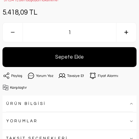
*577,34 TL den başlayan taksitlerle!
5.418,09 TL
Sepete Ekle
Paylaş
Yorum Yaz
Tavsiye Et
Fiyat Alarmı
Karşılaştır
ÜRÜN BİLGİSİ
YORUMLAR
TAKSİT SEÇENEKLERİ