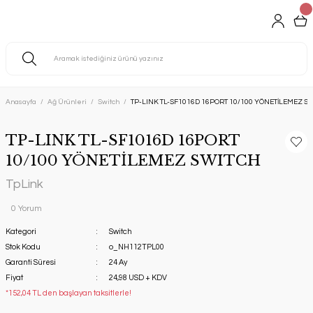
Anasayfa
Ağ Ürünleri
Switch
TP-LINK TL-SF1016D 16PORT 10/100 YÖNETİLEMEZ S
TP-LINK TL-SF1016D 16PORT
10/100 YÖNETİLEMEZ SWITCH
TpLink
0 Yorum
Kategori
Switch
Stok Kodu
o_NH112TPL00
Garanti Süresi
24 Ay
Fiyat
24,98 USD + KDV
*152,04 TL den başlayan taksitlerle!