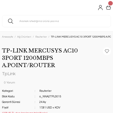
Anasayfa
Ağ Ürünleri
Routerler
TP-LINK MERCUSYS AC10 3PORT 1200MBPS A.PO
TP-LINK MERCUSYS AC10
3PORT 1200MBPS
A.POINT/ROUTER
TpLink
0 Yorum
Kategori
Routerler
Stok Kodu
o_NNA2TPL0015
Garanti Süresi
24 Ay
Fiyat
17,81 USD + KDV