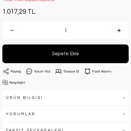
*108,40 TL den başlayan taksitlerle!
1.017,29 TL
Sepete Ekle
Paylaş
Yorum Yaz
Tavsiye Et
Fiyat Alarmı
Karşılaştır
ÜRÜN BİLGİSİ
YORUMLAR
TAKSİT SEÇENEKLERİ