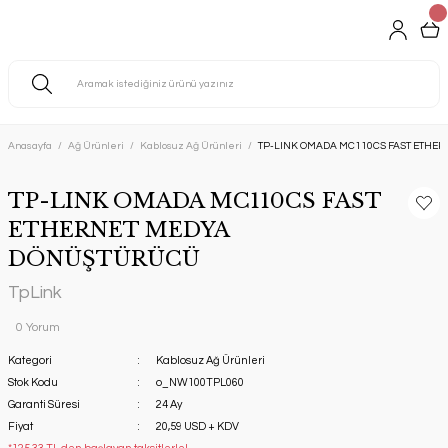
Anasayfa
Ağ Ürünleri
Kablosuz Ağ Ürünleri
TP-LINK OMADA MC110CS FAST ETHE
TP-LINK OMADA MC110CS FAST
ETHERNET MEDYA
DÖNÜŞTÜRÜCÜ
TpLink
0 Yorum
Kategori
Kablosuz Ağ Ürünleri
Stok Kodu
o_NW100TPL060
Garanti Süresi
24 Ay
Fiyat
20,59 USD + KDV