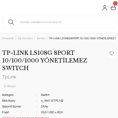
Anasayfa
Ağ Ürünleri
Switch
TP-LINK LS108G 8PORT 10/100/1000 YÖNETİLEMEZ S
TP-LINK LS108G 8PORT
10/100/1000 YÖNETİLEMEZ
SWITCH
TpLink
0 Yorum
Kategori
Switch
Stok Kodu
o_NH112TPL152
Garanti Süresi
24 Ay
Fiyat
25,31 USD + KDV