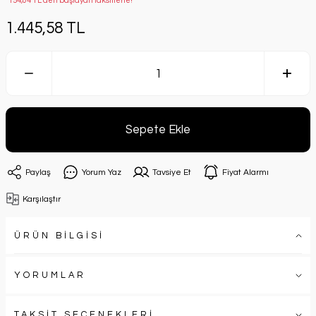
*154,04 TL den başlayan taksitlerle!
1.445,58 TL
Sepete Ekle
Paylaş
Yorum Yaz
Tavsiye Et
Fiyat Alarmı
Karşılaştır
ÜRÜN BİLGİSİ
YORUMLAR
TAKSİT SEÇENEKLERİ