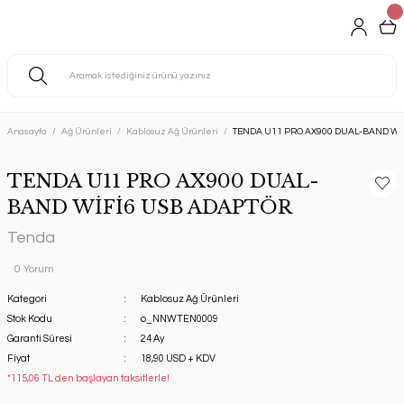
Anasayfa
Ağ Ürünleri
Kablosuz Ağ Ürünleri
TENDA U11 PRO AX900 DUAL-BAND Wİ
TENDA U11 PRO AX900 DUAL-
BAND WİFİ6 USB ADAPTÖR
Tenda
0 Yorum
Kategori
Kablosuz Ağ Ürünleri
Stok Kodu
o_NNWTEN0009
Garanti Süresi
24 Ay
Fiyat
18,90 USD + KDV
*115,06 TL den başlayan taksitlerle!