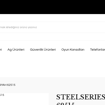
ri
Ag Ürünleri
Güvenlik Ürünleri
Oyun Konsolları
Telefonla
SIYAH 62515
STEELSERIES