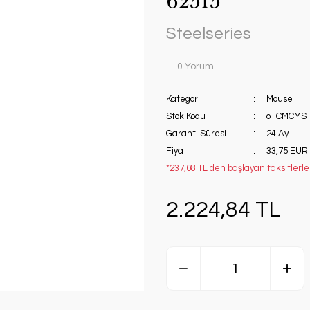
62515
Steelseries
0 Yorum
Kategori
Mouse
Stok Kodu
o_CMCMST
Garanti Süresi
24 Ay
Fiyat
33,75 EUR
*237,08 TL den başlayan taksitlerle
2.224,84 TL