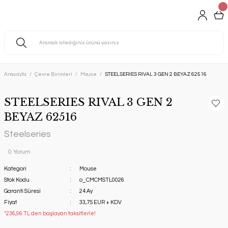
Anasayfa
Çevre Birimleri
Mouse
STEELSERIES RIVAL 3 GEN 2 BEYAZ 62516
STEELSERIES RIVAL 3 GEN 2
BEYAZ 62516
Steelseries
0 Yorum
Kategori
Mouse
Stok Kodu
o_CMCMSTL0026
Garanti Süresi
24 Ay
Fiyat
33,75 EUR + KDV
*236,96 TL den başlayan taksitlerle!