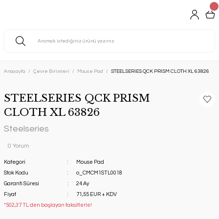
Anasayfa
Çevre Birimleri
Mouse Pad
STEELSERIES QCK PRISM CLOTH XL 63826
STEELSERIES QCK PRISM
CLOTH XL 63826
Steelseries
0 Yorum
Kategori
Mouse Pad
Stok Kodu
o_CMCM1STL0018
Garanti Süresi
24 Ay
Fiyat
71,55 EUR + KDV
*502,37 TL den başlayan taksitlerle!