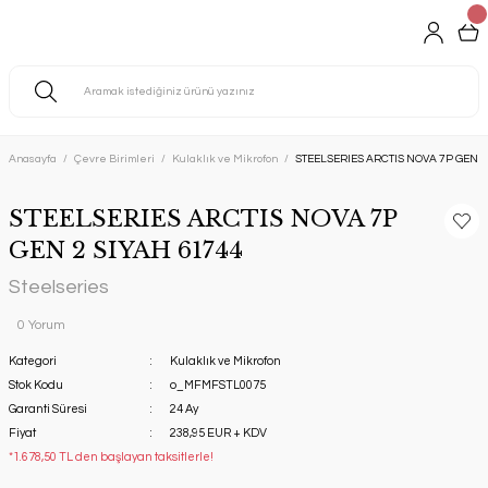
Anasayfa
Çevre Birimleri
Kulaklık ve Mikrofon
STEELSERIES ARCTIS NOVA 7P GEN 2
STEELSERIES ARCTIS NOVA 7P
GEN 2 SIYAH 61744
Steelseries
0 Yorum
Kategori
Kulaklık ve Mikrofon
Stok Kodu
o_MFMFSTL0075
Garanti Süresi
24 Ay
Fiyat
238,95 EUR + KDV
*1.678,50 TL den başlayan taksitlerle!