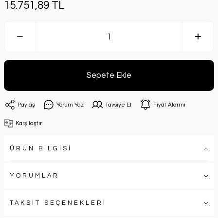
15.751,89 TL
Sepete Ekle
Paylaş
Yorum Yaz
Tavsiye Et
Fiyat Alarmı
Karşılaştır
ÜRÜN BİLGİSİ
YORUMLAR
TAKSİT SEÇENEKLERİ