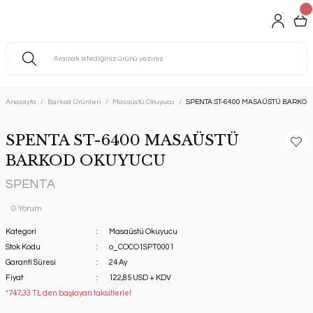
Anasayfa
Barkod Ürünleri
Masaüstü Okuyucu
SPENTA ST-6400 MASAÜSTÜ BARKO
SPENTA ST-6400 MASAÜSTÜ
BARKOD OKUYUCU
SPENTA
0 Yorum
Kategori
Masaüstü Okuyucu
Stok Kodu
o_COCO1SPT0001
Garanti Süresi
24 Ay
Fiyat
122,85 USD + KDV
*747,33 TL den başlayan taksitlerle!