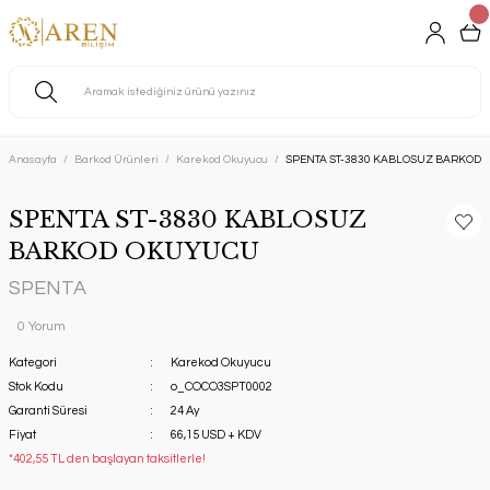
Anasayfa
Barkod Ürünleri
Karekod Okuyucu
SPENTA ST-3830 KABLOSUZ BARKOD
SPENTA ST-3830 KABLOSUZ
BARKOD OKUYUCU
SPENTA
0 Yorum
Kategori
Karekod Okuyucu
Stok Kodu
o_COCO3SPT0002
Garanti Süresi
24 Ay
Fiyat
66,15 USD + KDV
*402,55 TL den başlayan taksitlerle!