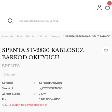
Anasayfa
Barkod Ürünleri
Karekod Okuyucu
SPENTA ST-2830 KABLOSUZ BARKOD
SPENTA ST-2830 KABLOSUZ
BARKOD OKUYUCU
SPENTA
0 Yorum
Kategori
Karekod Okuyucu
Stok Kodu
o_COCO3SPT0003
Garanti Süresi
24 Ay
Fiyat
37,80 USD + KDV
*230,12 TL den başlayan taksitlerle!