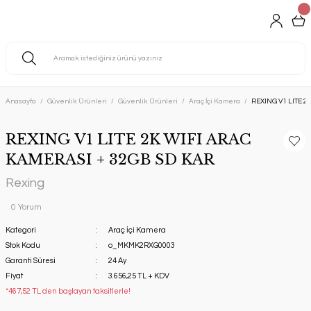
Anasayfa
Güvenlik Ürünleri
Güvenlik Ürünleri
Araç İçi Kamera
REXING V1 LITE 
REXING V1 LITE 2K WIFI ARAC
KAMERASI + 32GB SD KAR
Rexing
0 Yorum
Kategori
Araç İçi Kamera
Stok Kodu
o_MKMK2RXG0003
Garanti Süresi
24 Ay
Fiyat
3.656,25 TL + KDV
*467,52 TL den başlayan taksitlerle!