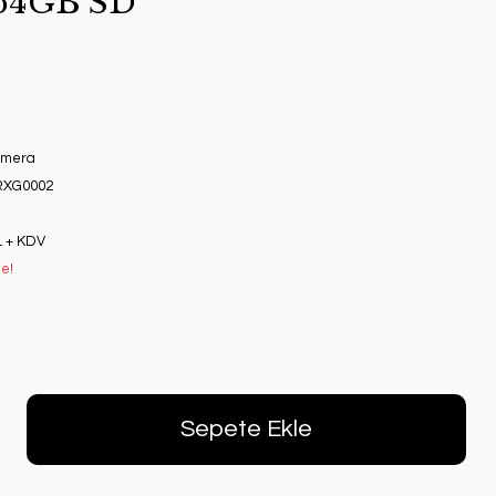
64GB SD
Kamera
RXG0002
L + KDV
le!
Sepete Ekle