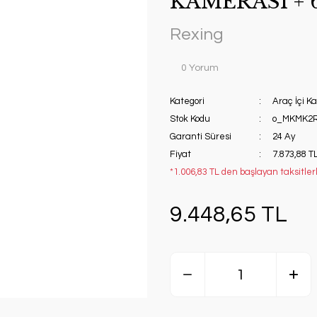
KAMERASI + 
Rexing
0 Yorum
Kategori
Araç İçi 
Stok Kodu
o_MKMK2
Garanti Süresi
24 Ay
Fiyat
7.873,88 T
*1.006,83 TL den başlayan taksitler
9.448,65 TL