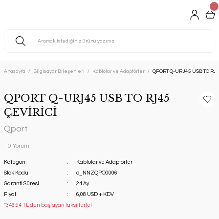
Anasayfa
Bilgisayar Bileşenleri
Kablolar ve Adaptörler
QPORT Q-URJ45 USB TO RJ45
QPORT Q-URJ45 USB TO RJ45
ÇEVİRİCİ
Qport
0 Yorum
Kategori
Kablolar ve Adaptörler
Stok Kodu
o_NNZQPO0006
Garanti Süresi
24 Ay
Fiyat
6,08 USD + KDV
*346,94 TL den başlayan taksitlerle!