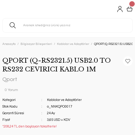
Anasayfa
Bilgisayar Bileşenleri
Kablolar ve Adaptörler
QPORT (Q-RS2321.5) USB2.0
QPORT (Q-RS2321.5) USB2.0 TO
RS232 CEVIRICI KABLO 1M
Qport
0 Yorum
Kategori
Kablolar ve Adaptörler
Stok Kodu
o_NNKQPO0017
Garanti Süresi
24 Ay
Fiyat
3,65 USD + KDV
*208,24 TL den başlayan taksitlerle!