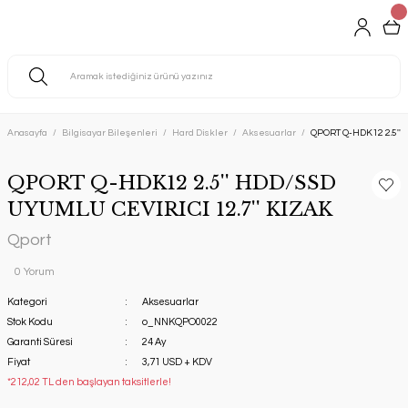
Anasayfa
Bilgisayar Bileşenleri
Hard Diskler
Aksesuarlar
QPORT Q-HDK12 2.5'' 
QPORT Q-HDK12 2.5'' HDD/SSD
UYUMLU CEVIRICI 12.7'' KIZAK
Qport
0 Yorum
Kategori
Aksesuarlar
Stok Kodu
o_NNKQPO0022
Garanti Süresi
24 Ay
Fiyat
3,71 USD + KDV
*212,02 TL den başlayan taksitlerle!