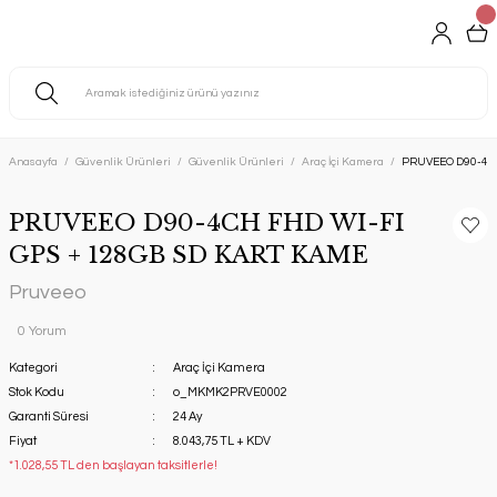
Anasayfa
Güvenlik Ürünleri
Güvenlik Ürünleri
Araç İçi Kamera
PRUVEEO D90-4CH
PRUVEEO D90-4CH FHD WI-FI
GPS + 128GB SD KART KAME
Pruveeo
0 Yorum
Kategori
Araç İçi Kamera
Stok Kodu
o_MKMK2PRVE0002
Garanti Süresi
24 Ay
Fiyat
8.043,75 TL + KDV
*1.028,55 TL den başlayan taksitlerle!