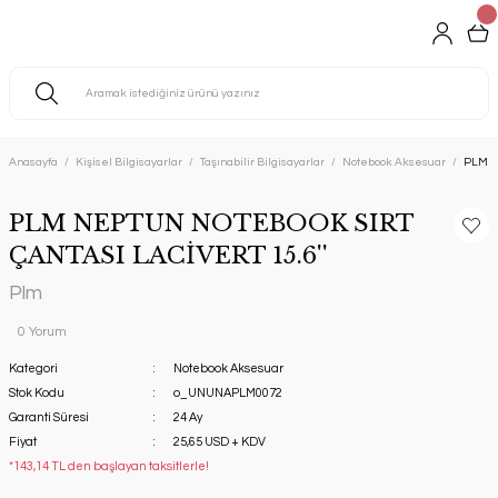
Anasayfa
Kişisel Bilgisayarlar
Taşınabilir Bilgisayarlar
Notebook Aksesuar
PLM N
PLM NEPTUN NOTEBOOK SIRT
ÇANTASI LACİVERT 15.6''
Plm
0 Yorum
Kategori
Notebook Aksesuar
Stok Kodu
o_UNUNAPLM0072
Garanti Süresi
24 Ay
Fiyat
25,65 USD + KDV
*143,14 TL den başlayan taksitlerle!