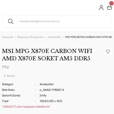
Anasayfa
Bilgisayar Bileşenleri
Anakartlar
MSI MPG X870E CARBON WIFI AMD X87
MSI MPG X870E CARBON WIFI
AMD X870E SOKET AM5 DDR5
Msi
0 Yorum
Kategori
Anakartlar
Stok Kodu
o_AAAA11MSI0014
Garanti Süresi
24 Ay
Fiyat
700,65 USD + KDV
*4.265,35 TL den başlayan taksitlerle!