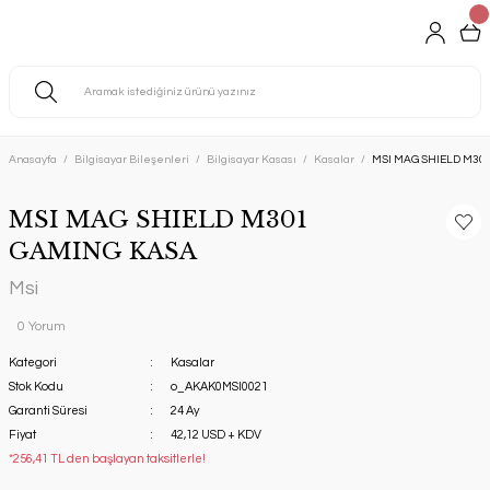
Anasayfa
Bilgisayar Bileşenleri
Bilgisayar Kasası
Kasalar
MSI MAG SHIELD M30
MSI MAG SHIELD M301
GAMING KASA
Msi
0 Yorum
Kategori
Kasalar
Stok Kodu
o_AKAK0MSI0021
Garanti Süresi
24 Ay
Fiyat
42,12 USD + KDV
*256,41 TL den başlayan taksitlerle!