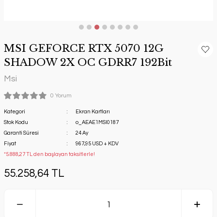
MSI GEFORCE RTX 5070 12G
SHADOW 2X OC GDRR7 192Bit
Msi
0 Yorum
Kategori
Ekran Kartları
Stok Kodu
o_AEAE1MSI0187
Garanti Süresi
24 Ay
Fiyat
967,95 USD + KDV
*5.888,27 TL den başlayan taksitlerle!
55.258,64 TL