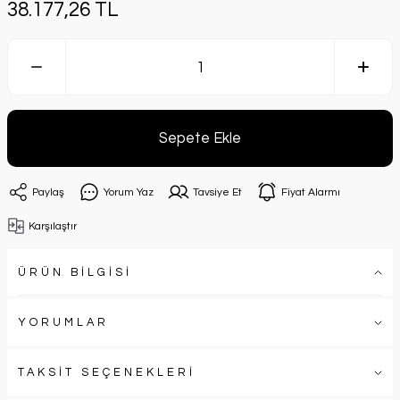
38.177,26 TL
Sepete Ekle
Paylaş
Yorum Yaz
Tavsiye Et
Fiyat Alarmı
Karşılaştır
ÜRÜN BİLGİSİ
YORUMLAR
TAKSİT SEÇENEKLERİ