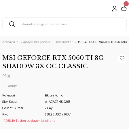
Anasayfa
Bilgisayar Bileşenleri
Ekran Kartları
MSI GEFORCE RTX 5060 TI 8G SHADO
MSI GEFORCE RTX 5060 TI 8G
SHADOW 3X OC CLASSIC
Msi
0 Yorum
Kategori
Ekran Kartları
Stok Kodu
o_AEAE1MSI0256
Garanti Süresi
24 Ay
Fiyat
668,25 USD + KDV
*4.068,10 TL den başlayan taksitlerle!