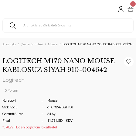
Anasayfa
Çevre Birimleri
Mouse
LOGITECH M170 NANO MOUSE KABLOSUZ SİYAH 
LOGITECH M170 NANO MOUSE
KABLOSUZ SİYAH 910-004642
Logitech
0 Yorum
Kategori
Mouse
Stok Kodu
o_CM242LGT136
Garanti Süresi
24 Ay
Fiyat
11,75 USD + KDV
*670,99 TL den başlayan taksitlerle!