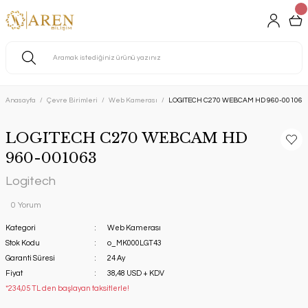
Anasayfa
Çevre Birimleri
Web Kamerası
LOGITECH C270 WEBCAM HD 960-001063
LOGITECH C270 WEBCAM HD
960-001063
Logitech
0 Yorum
Kategori
Web Kamerası
Stok Kodu
o_MK000LGT43
Garanti Süresi
24 Ay
Fiyat
38,48 USD + KDV
*234,05 TL den başlayan taksitlerle!