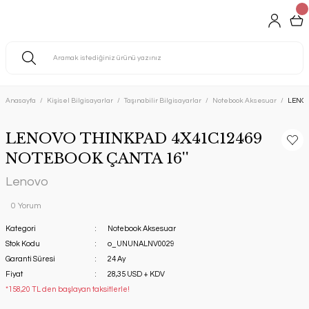
Anasayfa
Kişisel Bilgisayarlar
Taşınabilir Bilgisayarlar
Notebook Aksesuar
LENOV
LENOVO THINKPAD 4X41C12469
NOTEBOOK ÇANTA 16''
Lenovo
0 Yorum
Kategori
Notebook Aksesuar
Stok Kodu
o_UNUNALNV0029
Garanti Süresi
24 Ay
Fiyat
28,35 USD + KDV
*158,20 TL den başlayan taksitlerle!