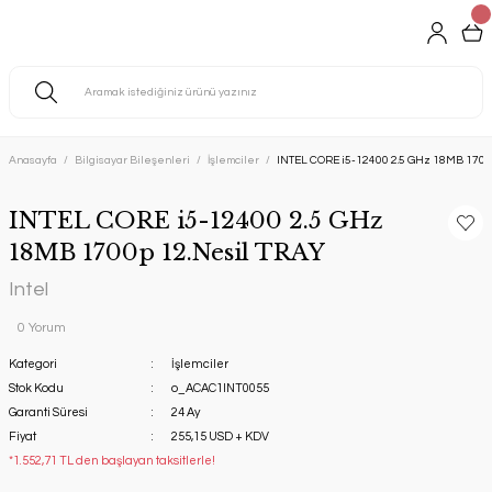
Anasayfa
Bilgisayar Bileşenleri
İşlemciler
INTEL CORE i5-12400 2.5 GHz 18MB 1700
INTEL CORE i5-12400 2.5 GHz
18MB 1700p 12.Nesil TRAY
Intel
0 Yorum
Kategori
İşlemciler
Stok Kodu
o_ACAC1INT0055
Garanti Süresi
24 Ay
Fiyat
255,15 USD + KDV
*1.552,71 TL den başlayan taksitlerle!