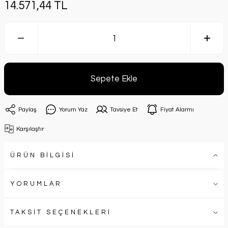
14.571,44 TL
Sepete Ekle
Paylaş
Yorum Yaz
Tavsiye Et
Fiyat Alarmı
Karşılaştır
ÜRÜN BİLGİSİ
YORUMLAR
TAKSİT SEÇENEKLERİ