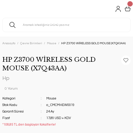
Anasayfa
Çevre Birimleri
Mouse
HP Z3700 WİRELESS GOLD MOUSE (X7Q43AA)
HP Z3700 WİRELESS GOLD
MOUSE (X7Q43AA)
Hp
0 Yorum
Kategori
Mouse
Stok Kodu
o_CMCMHEW0019
Garanti Süresi
24 Ay
Fiyat
17,89 USD + KDV
*108,85 TL den başlayan taksitlerle!