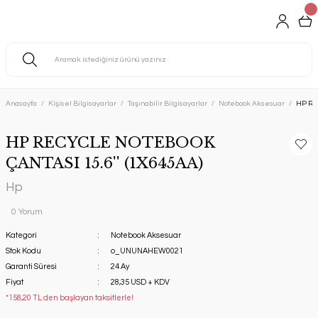
Anasayfa
Kişisel Bilgisayarlar
Taşınabilir Bilgisayarlar
Notebook Aksesuar
HP RE
HP RECYCLE NOTEBOOK
ÇANTASI 15.6'' (1X645AA)
Hp
0 Yorum
Kategori
Notebook Aksesuar
Stok Kodu
o_UNUNAHEW0021
Garanti Süresi
24 Ay
Fiyat
28,35 USD + KDV
*158,20 TL den başlayan taksitlerle!