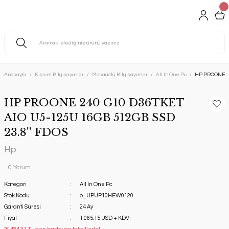
Anasayfa
Kişisel Bilgisayarlar
Masaüstü Bilgisayarlar
All In One Pc
HP PROONE 24
HP PROONE 240 G10 D36TKET
AIO U5-125U 16GB 512GB SSD
23.8'' FDOS
Hp
0 Yorum
Kategori
All In One Pc
Stok Kodu
o_UPUP10HEW0120
Garanti Süresi
24 Ay
Fiyat
1.065,15 USD + KDV