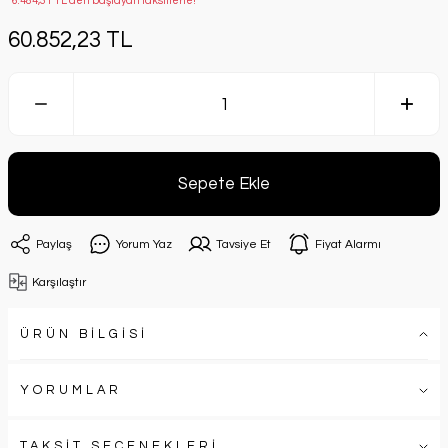
*6.484,31 TL den başlayan taksitlerle!
60.852,23 TL
Sepete Ekle
Paylaş
Yorum Yaz
Tavsiye Et
Fiyat Alarmı
Karşılaştır
ÜRÜN BİLGİSİ
YORUMLAR
TAKSİT SEÇENEKLERİ