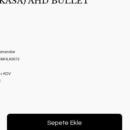
 KASA) AHD BULLET
Kameralar
64HLK0013
 + KDV
!
Sepete Ekle