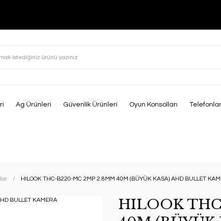
ri
Ag Ürünleri
Güvenlik Ürünleri
Oyun Konsolları
Telefonla
lar
HILOOK THC-B220-MC 2MP 2.8MM 40M (BÜYÜK KASA) AHD BULLET KA
HILOOK THC