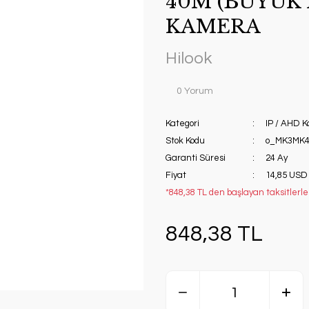
40M (BÜYÜK
KAMERA
Hilook
0 Yorum
Kategori
IP / AHD 
Stok Kodu
o_MK3MK4
Garanti Süresi
24 Ay
Fiyat
14,85 USD
*848,38 TL den başlayan taksitlerle
848,38 TL