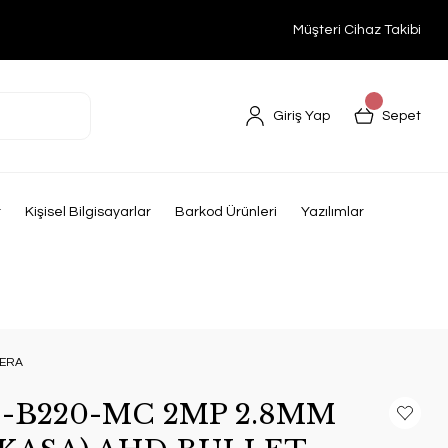
Müşteri Cihaz Takibi
Giriş Yap
Sepet
r
Kişisel Bilgisayarlar
Barkod Ürünleri
Yazılımlar
MERA
-B220-MC 2MP 2.8MM