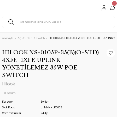
Anasayfa
Ağ Ürünleri
Switch
HILOOK NS-0105P-35(B)(O-STD) 4XFE+1XFE UPLINK 
HILOOK NS-0105P-35(B)(O-STD)
4XFE+1XFE UPLINK
YÖNETİLEMEZ 35W POE
SWİTCH
Hilook
0 Yorum
Kategori
Switch
Stok Kodu
o_NNHHLK0003
Garanti Süresi
24 Ay