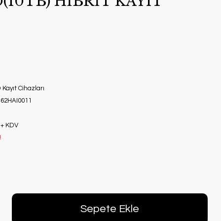
(10TB) HİBRİT KAYIT
Kayıt Cihazları
62HAI0011
 + KDV
!
Sepete Ekle