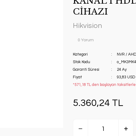
KANAL 1 HDD
CİHAZI
Hikvision
0 Yorum
Kategori
NVR / AHD 
Stok Kodu
o_MK3MK4
Garanti Süresi
24 Ay
Fiyat
93,83 USD
*571,18 TL den başlayan taksitlerle
5.360,24 TL