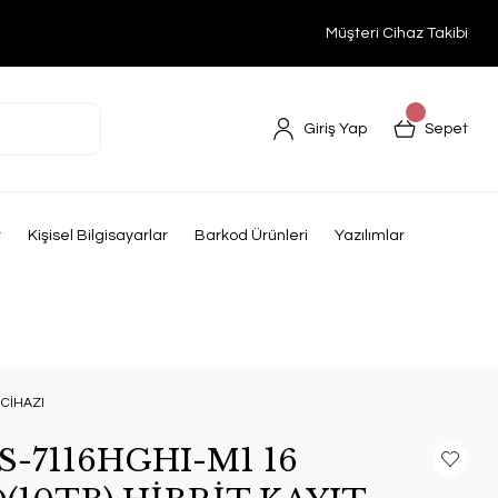
Müşteri Cihaz Takibi
Giriş Yap
Sepet
r
Kişisel Bilgisayarlar
Barkod Ürünleri
Yazılımlar
 CİHAZI
S-7116HGHI-M1 16