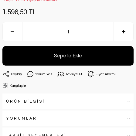
*170,12 TL den başlayan taksitlerle!
1.596,50 TL
Sepete Ekle
Paylaş
Yorum Yaz
Tavsiye Et
Fiyat Alarmı
Karşılaştır
ÜRÜN BİLGİSİ
YORUMLAR
TAKSİT SEÇENEKLERİ