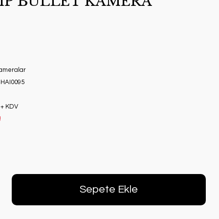
 IP BULLET KAMERA
Kameralar
HAI0095
 + KDV
!
Sepete Ekle