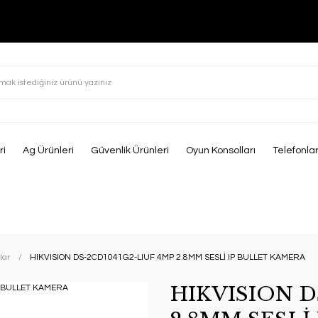
ri
Ag Ürünleri
Güvenlik Ürünleri
Oyun Konsolları
Telefonla
lar
HIKVISION DS-2CD1041G2-LIUF 4MP 2.8MM SESLİ IP BULLET KAMERA
HIKVISION D