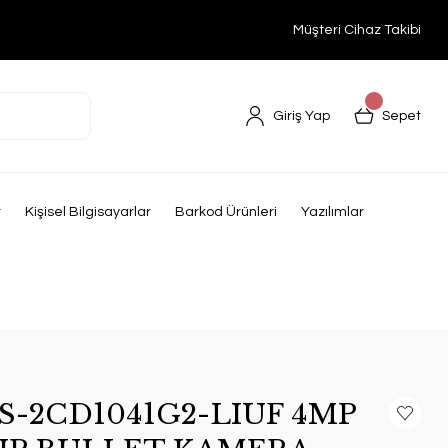
Müşteri Cihaz Takibi
Giriş Yap
Sepet
r
Kişisel Bilgisayarlar
Barkod Ürünleri
Yazılımlar
S-2CD1041G2-LIUF 4MP