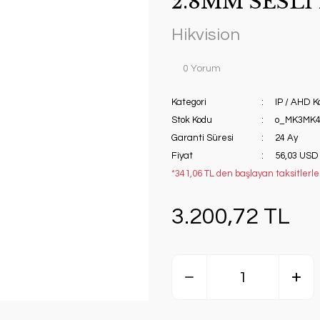
2.8MM SESLİ
Hikvision
0 Yorum
Kategori
IP / AHD 
Stok Kodu
o_MK3MK4
Garanti Süresi
24 Ay
Fiyat
56,03 USD
*341,06 TL den başlayan taksitlerle
3.200,72 TL